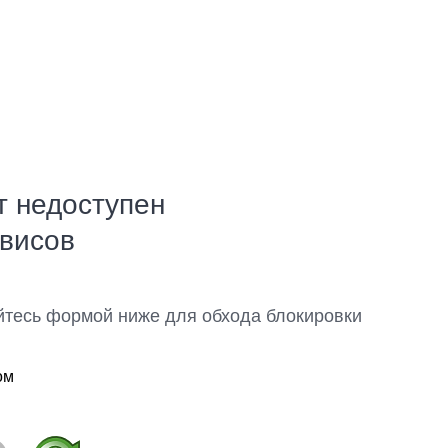
т недоступен
рвисов
йтесь формой ниже для обхода блокировки
ом