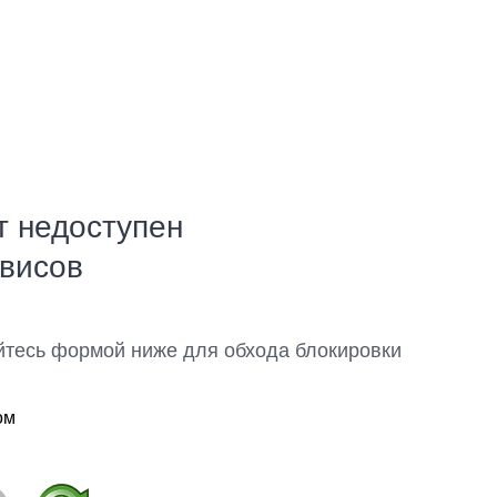
т недоступен
рвисов
йтесь формой ниже для обхода блокировки
ом