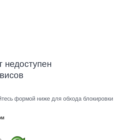
т недоступен
рвисов
йтесь формой ниже для обхода блокировки
ом