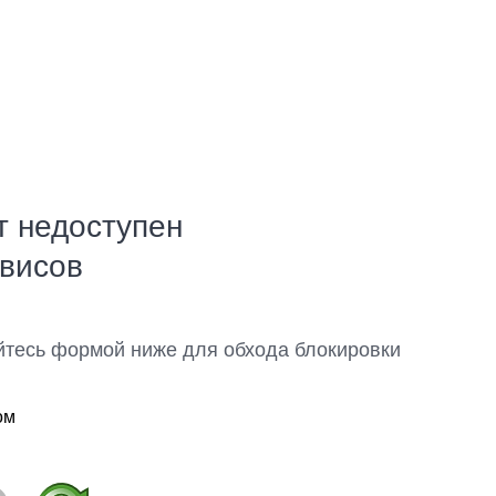
т недоступен
рвисов
йтесь формой ниже для обхода блокировки
ом