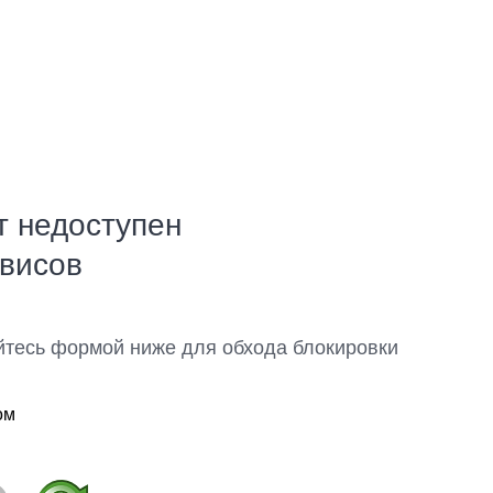
т недоступен
рвисов
йтесь формой ниже для обхода блокировки
ом