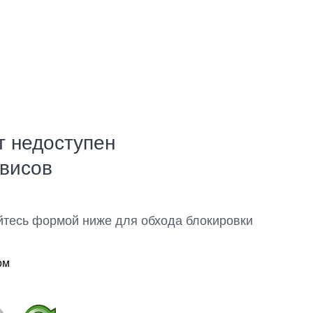
т недоступен
рвисов
йтесь формой ниже для обхода блокировки
ом