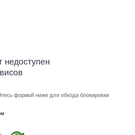
т недоступен
рвисов
йтесь формой ниже для обхода блокировки
ом