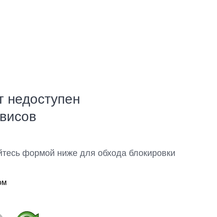
т недоступен
рвисов
йтесь формой ниже для обхода блокировки
ом