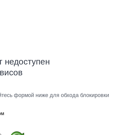
т недоступен
рвисов
йтесь формой ниже для обхода блокировки
ом