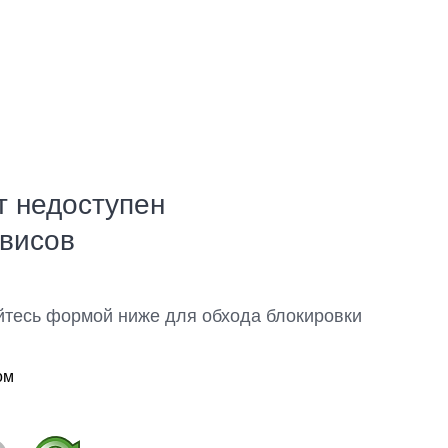
т недоступен
рвисов
йтесь формой ниже для обхода блокировки
ом