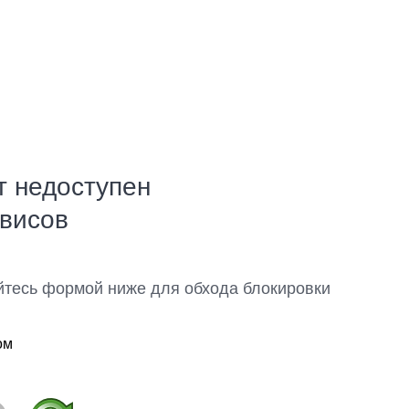
т недоступен
рвисов
йтесь формой ниже для обхода блокировки
ом