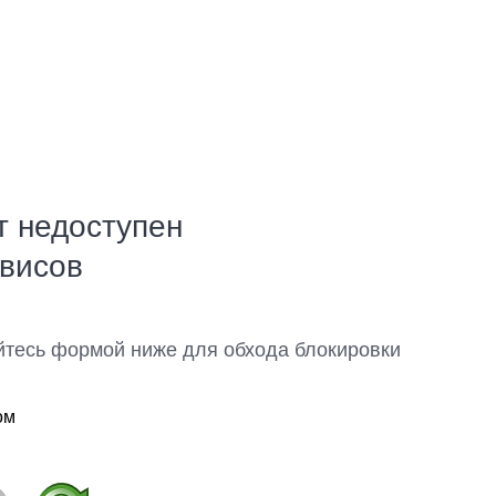
т недоступен
рвисов
йтесь формой ниже для обхода блокировки
ом