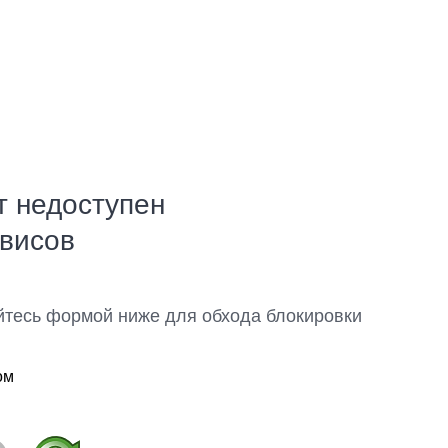
т недоступен
рвисов
йтесь формой ниже для обхода блокировки
ом