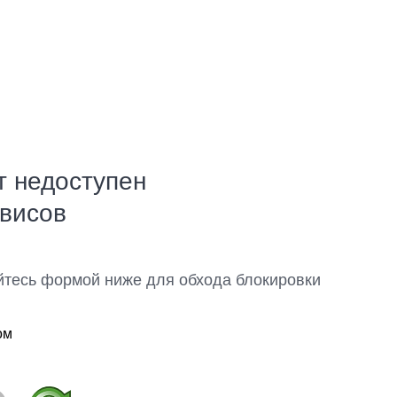
т недоступен
рвисов
йтесь формой ниже для обхода блокировки
ом