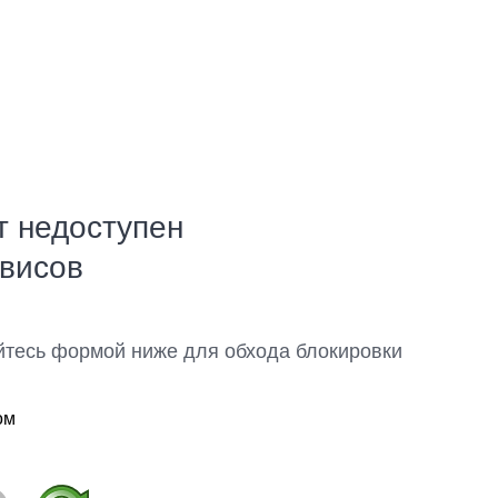
т недоступен
рвисов
йтесь формой ниже для обхода блокировки
ом