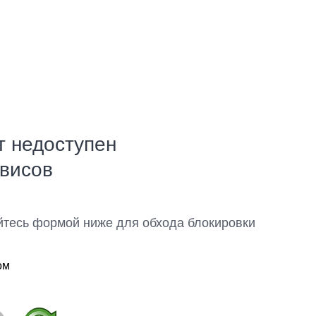
т недоступен
рвисов
йтесь формой ниже для обхода блокировки
ом