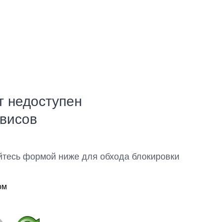
т недоступен
рвисов
йтесь формой ниже для обхода блокировки
ом