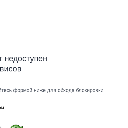
т недоступен
рвисов
йтесь формой ниже для обхода блокировки
ом