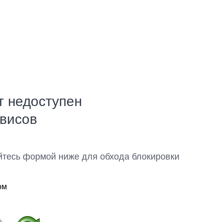
т недоступен
рвисов
йтесь формой ниже для обхода блокировки
ом