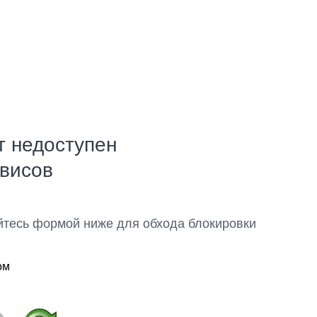
т недоступен
рвисов
йтесь формой ниже для обхода блокировки
ом