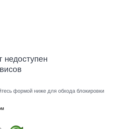
т недоступен
рвисов
йтесь формой ниже для обхода блокировки
ом