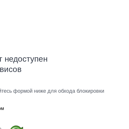
т недоступен
рвисов
йтесь формой ниже для обхода блокировки
ом