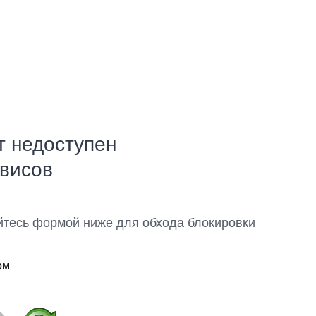
т недоступен
рвисов
йтесь формой ниже для обхода блокировки
ом