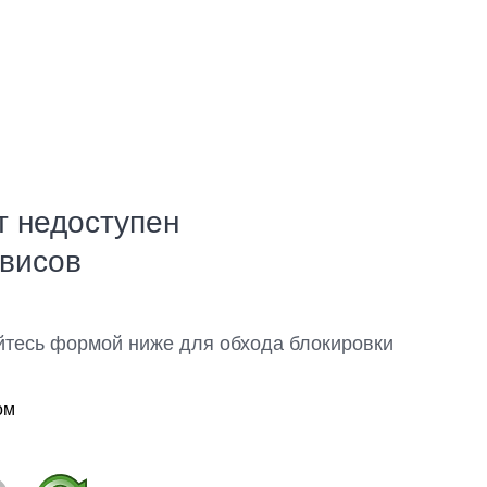
т недоступен
рвисов
йтесь формой ниже для обхода блокировки
ом