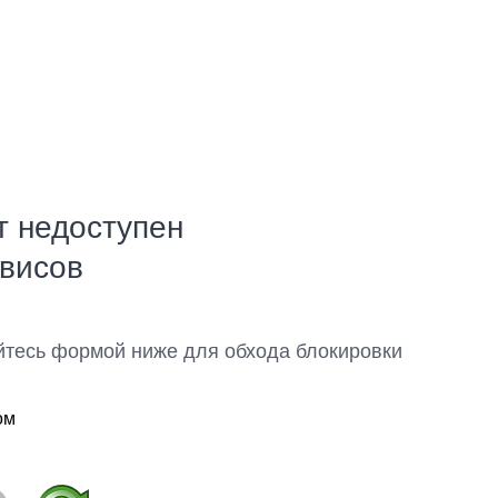
т недоступен
рвисов
йтесь формой ниже для обхода блокировки
ом