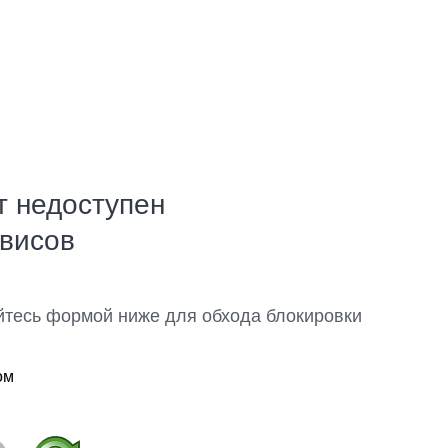
т недоступен
рвисов
йтесь формой ниже для обхода блокировки
ом