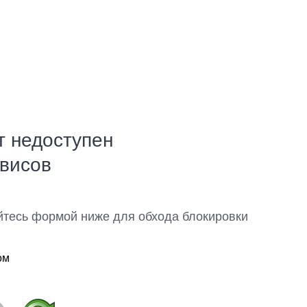
т недоступен
рвисов
йтесь формой ниже для обхода блокировки
ом