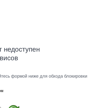
т недоступен
рвисов
йтесь формой ниже для обхода блокировки
ом