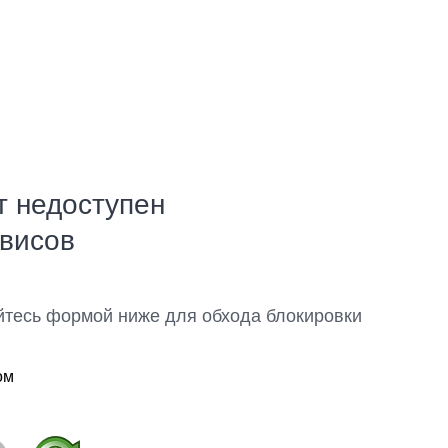
т недоступен
рвисов
йтесь формой ниже для обхода блокировки
ом