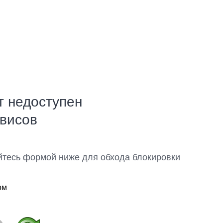
т недоступен
рвисов
йтесь формой ниже для обхода блокировки
ом