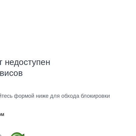
т недоступен
рвисов
йтесь формой ниже для обхода блокировки
ом