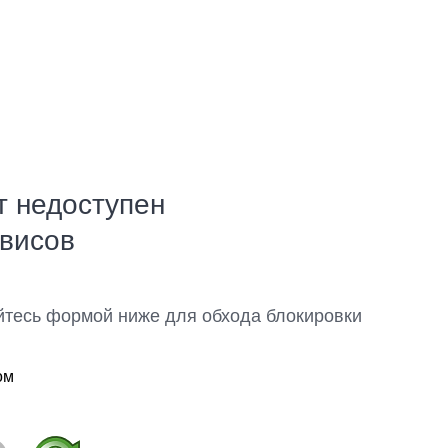
т недоступен
рвисов
йтесь формой ниже для обхода блокировки
ом